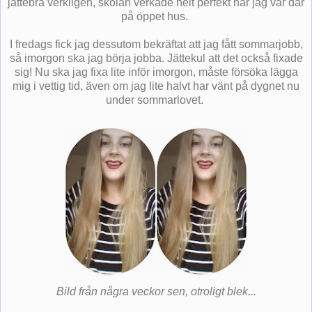
jättebra verkligen, skolan verkade helt perfekt när jag var där
på öppet hus.
I fredags fick jag dessutom bekräftat att jag fått sommarjobb,
så imorgon ska jag börja jobba. Jättekul att det också fixade
sig! Nu ska jag fixa lite inför imorgon, måste försöka lägga
mig i vettig tid, även om jag lite halvt har vänt på dygnet nu
under sommarlovet.
Bild från några veckor sen, otroligt blek...