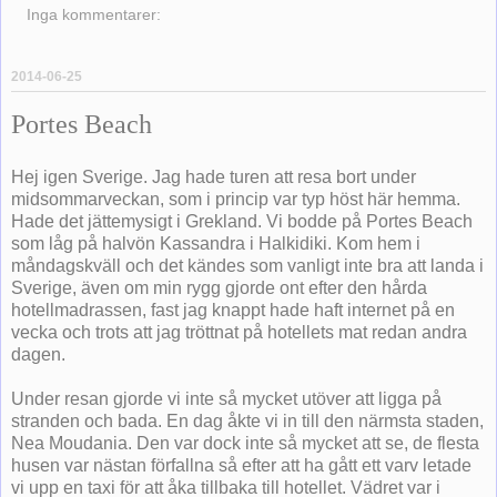
Inga kommentarer:
2014-06-25
Portes Beach
Hej igen Sverige. Jag hade turen att resa bort under
midsommarveckan, som i princip var typ höst här hemma.
Hade det jättemysigt i Grekland. Vi bodde på Portes Beach
som låg på halvön Kassandra i Halkidiki. Kom hem i
måndagskväll och det kändes som vanligt inte bra att landa i
Sverige, även om min rygg gjorde ont efter den hårda
hotellmadrassen, fast jag knappt hade haft internet på en
vecka och trots att jag tröttnat på hotellets mat redan andra
dagen.
Under resan gjorde vi inte så mycket utöver att ligga på
stranden och bada. En dag åkte vi in till den närmsta staden,
Nea Moudania. Den var dock inte så mycket att se, de flesta
husen var nästan förfallna så efter att ha gått ett varv letade
vi upp en taxi för att åka tillbaka till hotellet. Vädret var i