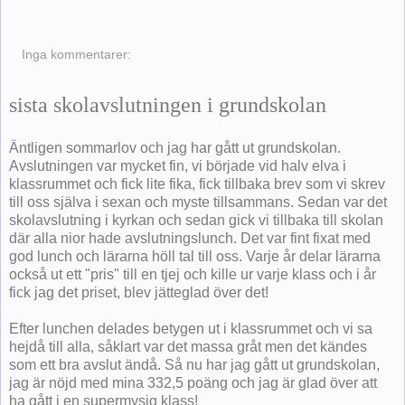
Inga kommentarer:
sista skolavslutningen i grundskolan
Äntligen sommarlov och jag har gått ut grundskolan.
Avslutningen var mycket fin, vi började vid halv elva i
klassrummet och fick lite fika, fick tillbaka brev som vi skrev
till oss själva i sexan och myste tillsammans. Sedan var det
skolavslutning i kyrkan och sedan gick vi tillbaka till skolan
där alla nior hade avslutningslunch. Det var fint fixat med
god lunch och lärarna höll tal till oss. Varje år delar lärarna
också ut ett "pris" till en tjej och kille ur varje klass och i år
fick jag det priset, blev jätteglad över det!
Efter lunchen delades betygen ut i klassrummet och vi sa
hejdå till alla, såklart var det massa gråt men det kändes
som ett bra avslut ändå. Så nu har jag gått ut grundskolan,
jag är nöjd med mina 332,5 poäng och jag är glad över att
ha gått i en supermysig klass!