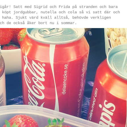
igår! Satt med Sigrid och Frida på stranden och bara
 köpt jordgubbar, nutella och cola så vi satt där och
 haha. Sjukt värd kväll alltså, behövde verkligen
ch de också åker bort nu i sommar.