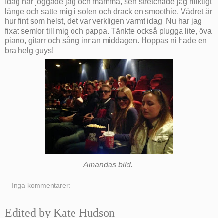
Idag har joggade jag och mamma, sen stretchade jag riiiktigt
länge och satte mig i solen och drack en smoothie. Vädret är
hur fint som helst, det var verkligen varmt idag. Nu har jag
fixat semlor till mig och pappa. Tänkte också plugga lite, öva
piano, gitarr och sång innan middagen. Hoppas ni hade en
bra helg guys!
Amandas bild.
Inga kommentarer:
Edited by Kate Hudson