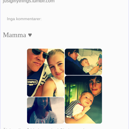
justgirlythings.tumblr.com
Inga kommentarer:
Mamma ♥