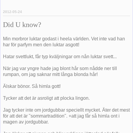
2012-05-24
Did U know?
Min morbror luktar godast i heela världen. Vet inte vad han
har för parfym men den luktar asgott!
Hatar svettlukt, får typ kväljningar om nån luktar svett...
När jag var yngre hade jag blont hår som nådde ner till
rumpan, om jag saknar mitt långa blonda hår!
Älskar bönor. Så himla gott!
Tycker att det är asroligt att plocka lingon.
Jag tycker inte om jordgubbar speciellt mycket. Äter det mest
för att det är "sommartradition". +att jag får så himla ont i
magen av jordgubbar.