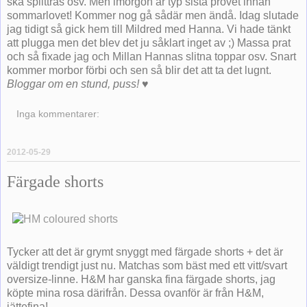
ska splittras osv. Men imorgon är typ sista provet innan
sommarlovet! Kommer nog gå sådär men ändå. Idag slutade
jag tidigt så gick hem till Mildred med Hanna. Vi hade tänkt
att plugga men det blev det ju såklart inget av ;) Massa prat
och så fixade jag och Millan Hannas slitna toppar osv. Snart
kommer morbor förbi och sen så blir det att ta det lugnt.
Bloggar om en stund, puss! ♥
Inga kommentarer:
2012-05-29
Färgade shorts
Tycker att det är grymt snyggt med färgade shorts + det är
väldigt trendigt just nu. Matchas som bäst med ett vitt/svart
oversize-linne. H&M har ganska fina färgade shorts, jag
köpte mina rosa därifrån. Dessa ovanför är från H&M,
jättefina!