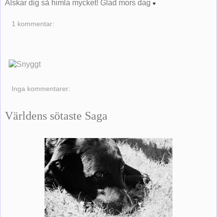
Älskar dig så himla mycket! Glad mors dag
♥
1 kommentar:
Inga kommentarer:
Världens sötaste Saga