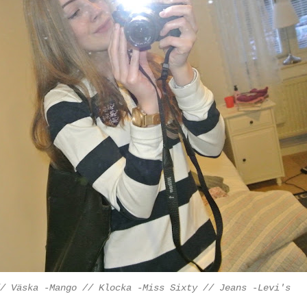
/ Väska -Mango // Klocka -Miss Sixty // Jeans -Levi's