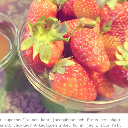
t supersnälla och köpt jordgubbar och finns det något
smält choklad? Antagligen inte. Nu är jag i alla fall