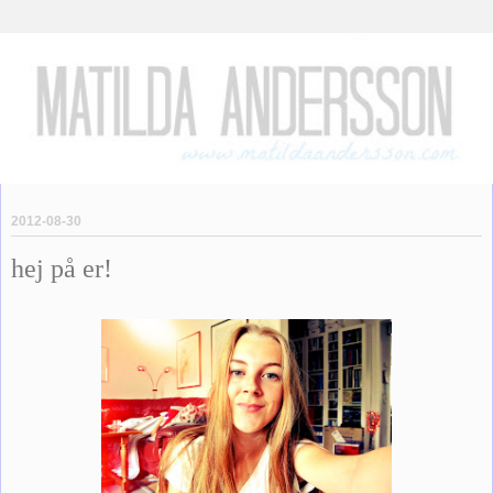
2012-08-30
hej på er!